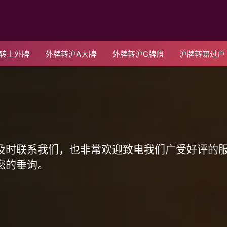
C转上外牌
外牌转沪A大牌
外牌转沪C牌照
沪牌转籍过户
！
及时联系我们，也非常欢迎致电我们广受好评的
您的垂询。