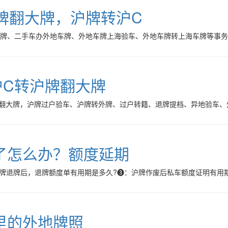
沪牌翻大牌，沪牌转沪C
车牌、二手车办外地车牌、外地车牌上海验车、外地车牌转上海车牌等事
沪C转沪牌翻大牌
牌翻大牌，沪牌过户验车、沪牌转外牌、过户转籍、退牌提档、异地验车
了怎么办？额度延期
牌退牌后，退牌额度单有用期是多久?❸：沪牌作废后私车额度证明有用期
里的外地牌照