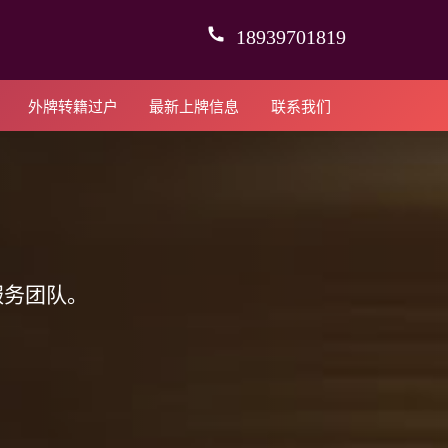
18939701819
外牌转籍过户
最新上牌信息
联系我们
服务团队。