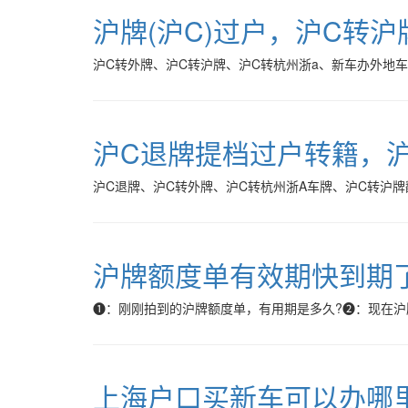
沪牌(沪C)过户，沪C转
沪C转外牌、沪C转沪牌、沪C转杭州浙a、新车办外地
沪C退牌提档过户转籍，
沪C退牌、沪C转外牌、沪C转杭州浙A车牌、沪C转沪
沪牌额度单有效期快到期
❶：刚刚拍到的沪牌额度单，有用期是多久?❷：现在沪
上海户口买新车可以办哪