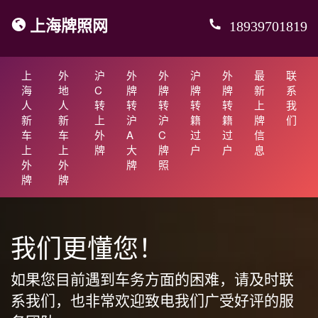
上海牌照网
18939701819
上
外
沪
外
外
沪
外
最
联
海
地
C
牌
牌
牌
牌
新
系
人
人
转
转
转
转
转
上
我
新
新
上
沪
沪
籍
籍
牌
们
车
车
外
A
C
过
过
信
上
上
牌
大
牌
户
户
息
外
外
牌
照
牌
牌
我们更懂您！
如果您目前遇到车务方面的困难，请及时联
系我们，也非常欢迎致电我们广受好评的服