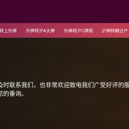
C转上外牌
外牌转沪A大牌
外牌转沪C牌照
沪牌转籍过户
！
及时联系我们，也非常欢迎致电我们广受好评的
您的垂询。