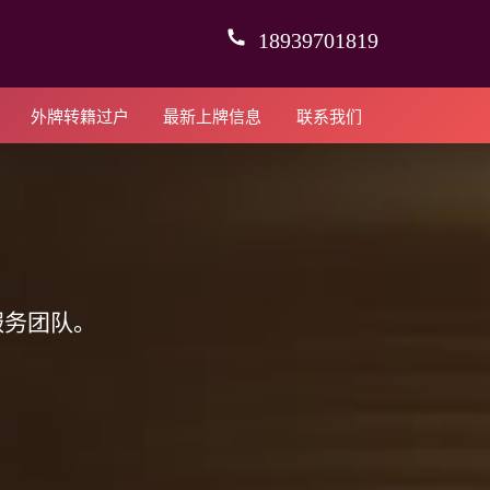
18939701819
外牌转籍过户
最新上牌信息
联系我们
服务团队。