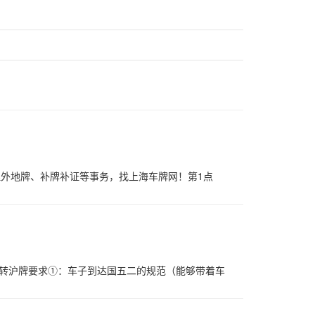
理外地牌、补牌补证等事务，找上海车牌网！第1点
转沪牌要求①：车子到达国五二的规范（能够带着车