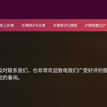
C转上外牌
外牌转沪A大牌
外牌转沪C牌照
沪牌转籍过户
！
及时联系我们，也非常欢迎致电我们广受好评的
您的垂询。