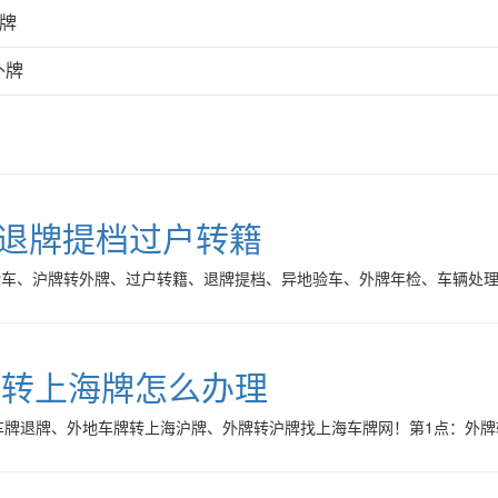
外牌
外牌
C退牌提档过户转籍
验车、沪牌转外牌、过户转籍、退牌提档、异地验车、外牌年检、车辆处
照转上海牌怎么办理
车牌退牌、外地车牌转上海沪牌、外牌转沪牌找上海车牌网！第1点：外牌