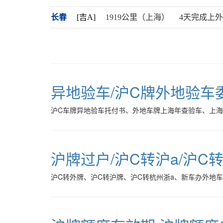
长春
[吉A]
1919公里（上海）
4天完成上
异地验车/沪C牌外地验车
沪C车牌异地验车托付书、外地车牌上海年查验车、上
沪牌过户/沪C转沪a/沪C
沪C转外牌、沪C转沪牌、沪C转杭州浙a、新车办外地