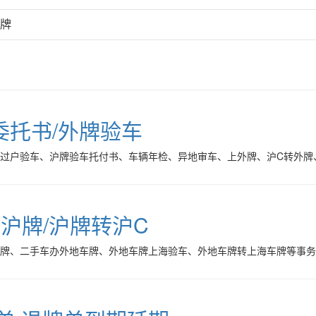
外牌
委托书/外牌验车
海过户验车、沪牌验车托付书、车辆年检、异地审车、上外牌、沪C转外牌
转沪牌/沪牌转沪C
车牌、二手车办外地车牌、外地车牌上海验车、外地车牌转上海车牌等事