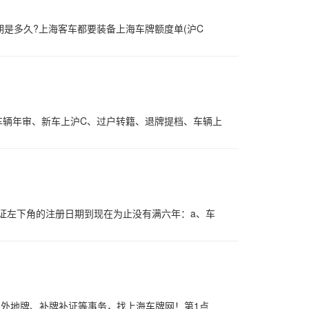
是多久?上海客车都要装备上海车牌额度单(沪C
车辆年审、新车上沪C、过户转籍、退牌提档、车辆上
证左下角的注册日期到现在为止没有满六年：a、车
理外地牌、补牌补证等事务，找上海车牌网！第1点