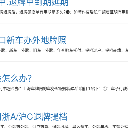
单.退牌单到期延期
牌退牌后，退牌额度单有用期是多久?❸：沪牌作废后私车额度证明有用期
户口新车办外地牌照
外牌、新车上外牌、旧车上外牌、年查验车托付、提档过户、提档转籍、
检怎么办？
付书怎么办？上海车牌网的车务客服部简单给咱们介绍下：①：车子行驶
浙A/沪C退牌提档
验车、沪牌转外牌、过户转籍、退牌提档、异地验车、外牌年检、车辆处