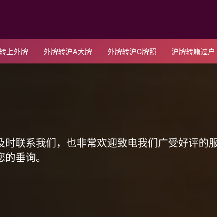
C转上外牌
外牌转沪A大牌
外牌转沪C牌照
沪牌转籍过户
！
及时联系我们，也非常欢迎致电我们广受好评的
您的垂询。