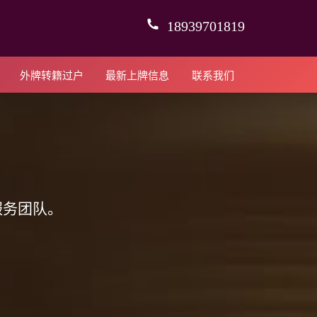
18939701819
外牌转籍过户
最新上牌信息
联系我们
服务团队。