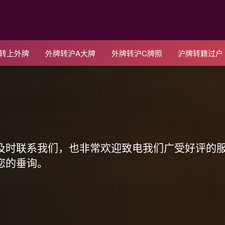
C转上外牌
外牌转沪A大牌
外牌转沪C牌照
沪牌转籍过户
！
及时联系我们，也非常欢迎致电我们广受好评的
您的垂询。