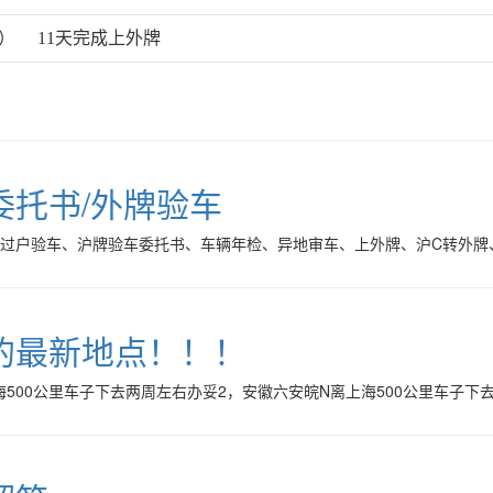
海）
11天完成上外牌
委托书/外牌验车
海过户验车、沪牌验车委托书、车辆年检、异地审车、上外牌、沪C转外牌
的最新地点！！！
500公里车子下去两周左右办妥2，安徽六安皖N离上海500公里车子下去