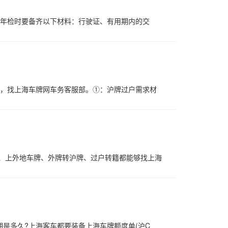
.年检时要备齐以下材料：行驶证、有用期内的交
务，找上海车牌网车务客服部。①：沪牌过户需求材
、上外地车牌、外牌转沪牌、过户转籍都能够找上海
是多久?上海客车都要装备上海车牌额度单(沪C