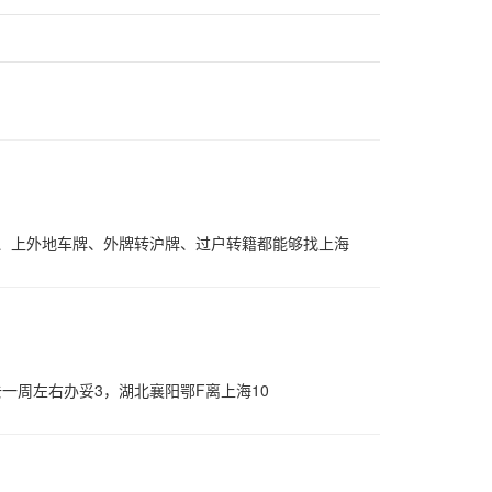
、上外地车牌、外牌转沪牌、过户转籍都能够找上海
一周左右办妥3，湖北襄阳鄂F离上海10