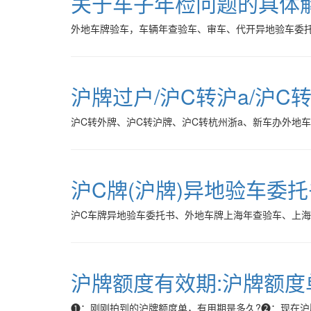
关于车子年检问题的具体
外地车牌验车，车辆年查验车、审车、代开异地验车委托
沪牌过户/沪C转沪a/沪C
沪C转外牌、沪C转沪牌、沪C转杭州浙a、新车办外地
沪C牌(沪牌)异地验车委
沪C车牌异地验车委托书、外地车牌上海年查验车、上
沪牌额度有效期:沪牌额度
❶：刚刚拍到的沪牌额度单，有用期是多久?❷：现在沪