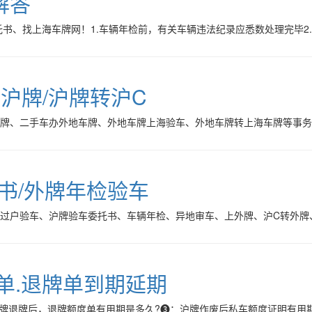
解答
书、找上海车牌网！1.车辆年检前，有关车辆违法纪录应悉数处理完毕2
转沪牌/沪牌转沪C
车牌、二手车办外地车牌、外地车牌上海验车、外地车牌转上海车牌等事
托书/外牌年检验车
海过户验车、沪牌验车委托书、车辆年检、异地审车、上外牌、沪C转外牌
单.退牌单到期延期
牌退牌后，退牌额度单有用期是多久?❸：沪牌作废后私车额度证明有用期