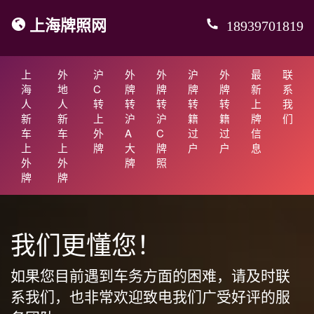
上海牌照网
18939701819
上
外
沪
外
外
沪
外
最
联
海
地
C
牌
牌
牌
牌
新
系
人
人
转
转
转
转
转
上
我
新
新
上
沪
沪
籍
籍
牌
们
车
车
外
A
C
过
过
信
上
上
牌
大
牌
户
户
息
外
外
牌
照
牌
牌
我们更懂您！
如果您目前遇到车务方面的困难，请及时联
系我们，也非常欢迎致电我们广受好评的服