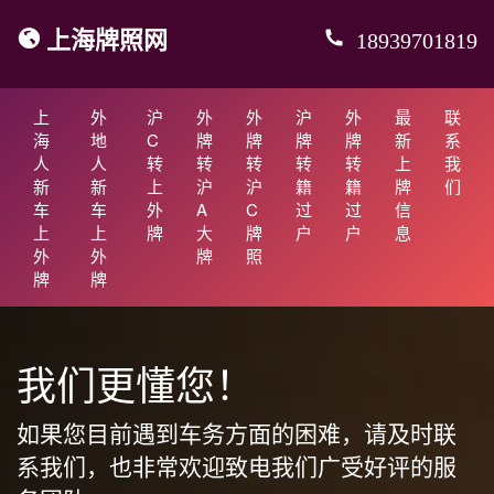
上海牌照网
18939701819
上
外
沪
外
外
沪
外
最
联
海
地
C
牌
牌
牌
牌
新
系
人
人
转
转
转
转
转
上
我
新
新
上
沪
沪
籍
籍
牌
们
车
车
外
A
C
过
过
信
上
上
牌
大
牌
户
户
息
外
外
牌
照
牌
牌
我们更懂您！
如果您目前遇到车务方面的困难，请及时联
系我们，也非常欢迎致电我们广受好评的服