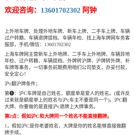
欢迎咨询：
13601702302
阿钟
上外地车牌、处理外地车牌、新车上牌、二手车上牌、车辆
过户转籍、车辆退牌提档、车辆年检、找上海车牌网车务客
服部，手机/微信：13601702302
上海车牌网主营新车上外地牌、二手车上外地牌、车辆异地
年检、过户转籍、车辆提档、外牌转沪牌、沪牌转外牌、补
车牌等事务，一切事务前期费用咱们公司垫支，办妥付款，
安全定心！
沪c翻沪牌条件；
第❶：沪C车牌是自己姓名，额度单是爱人的姓名。(或许反
过来就是额度单上的姓名与沪c车主不要是同一个)。沪C翻
大牌、你要做的是直接沪c退牌上大牌事务。
第2点：假如沪C和大牌同一个姓名不能直接翻牌。
1，假如沪C是你老婆姓名，大牌是你的姓名能够直接做翻
牌手续。