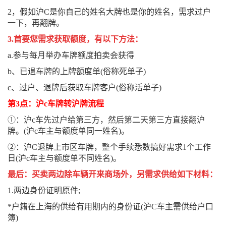
2，假如沪C是你自己的姓名大牌也是你的姓名，需求过户
一下，再翻牌。
3.首要您需求获取额度，有以下方法：
a.参与每月举办车牌额度拍卖会获得
b、已退车牌的上牌额度单(俗称死单子)
c、过户、退牌后获取车牌客户(俗称活单子)
第3点：沪c车牌转沪牌流程
①：沪c车先过户给第三方，然后第二天第三方直接翻沪
牌。(沪c车主与额度单同一姓名)。
②：沪C退牌上市区车牌，整个手续悉数搞好需求1个工作
日(沪c车主与额度单不同姓名)。
最后：买卖两边除车辆开来商场外，另需求供给如下材料：
1.两边身份证明原件;
*户籍在上海的供给有用期内的身份证(沪C车主需供给户口
簿)