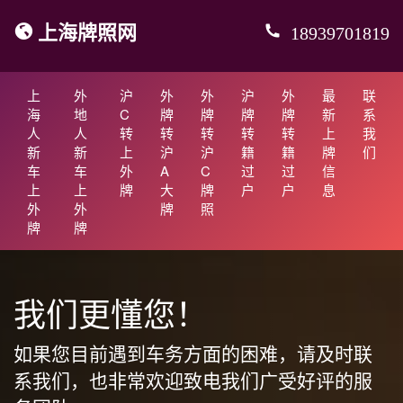
上海牌照网
18939701819
上
外
沪
外
外
沪
外
最
联
海
地
C
牌
牌
牌
牌
新
系
人
人
转
转
转
转
转
上
我
新
新
上
沪
沪
籍
籍
牌
们
车
车
外
A
C
过
过
信
上
上
牌
大
牌
户
户
息
外
外
牌
照
牌
牌
我们更懂您！
如果您目前遇到车务方面的困难，请及时联
系我们，也非常欢迎致电我们广受好评的服