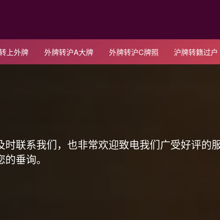
C转上外牌
外牌转沪A大牌
外牌转沪C牌照
沪牌转籍过户
！
及时联系我们，也非常欢迎致电我们广受好评的
您的垂询。