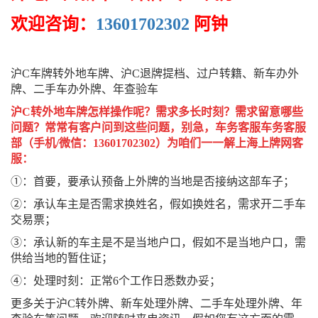
欢迎咨询：
13601702302
阿钟
沪C车牌转外地车牌、沪C退牌提档、过户转籍、新车办外
牌、二手车办外牌、年查验车
沪C转外地车牌怎样操作呢？需求多长时刻？需求留意哪些
问题？常常有客户问到这些问题，别急，车务客服车务客服
部（手机/微信：13601702302）为咱们一一解上海上牌网客
服：
①：首要，要承认预备上外牌的当地是否接纳这部车子；
②：承认车主是否需求换姓名，假如换姓名，需求开二手车
交易票；
③：承认新的车主是不是当地户口，假如不是当地户口，需
供给当地的暂住证；
④：处理时刻：正常6个工作日悉数办妥；
更多关于沪C转外牌、新车处理外牌、二手车处理外牌、年