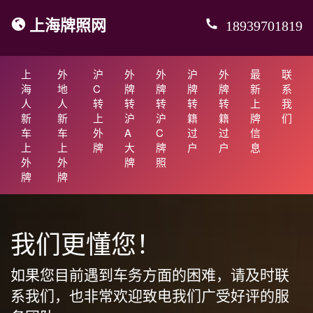
上海牌照网
18939701819
上
外
沪
外
外
沪
外
最
联
海
地
C
牌
牌
牌
牌
新
系
人
人
转
转
转
转
转
上
我
新
新
上
沪
沪
籍
籍
牌
们
车
车
外
A
C
过
过
信
上
上
牌
大
牌
户
户
息
外
外
牌
照
牌
牌
我们更懂您！
如果您目前遇到车务方面的困难，请及时联
系我们，也非常欢迎致电我们广受好评的服