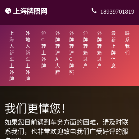
上海牌照网
18939701819
上
外
沪
外
外
沪
外
最
联
海
地
C
牌
牌
牌
牌
新
系
人
人
转
转
转
转
转
上
我
新
新
上
沪
沪
籍
籍
牌
们
车
车
外
A
C
过
过
信
上
上
牌
大
牌
户
户
息
外
外
牌
照
牌
牌
我们更懂您！
如果您目前遇到车务方面的困难，请及时联
系我们，也非常欢迎致电我们广受好评的服