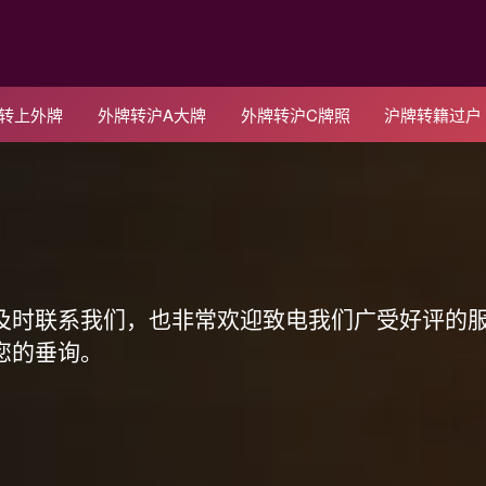
C转上外牌
外牌转沪A大牌
外牌转沪C牌照
沪牌转籍过户
！
及时联系我们，也非常欢迎致电我们广受好评的
您的垂询。