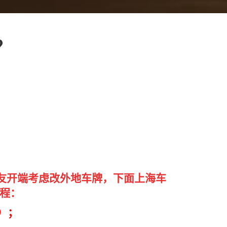
？
友开端考虑改外地车牌，下面上海车
流程：
）；