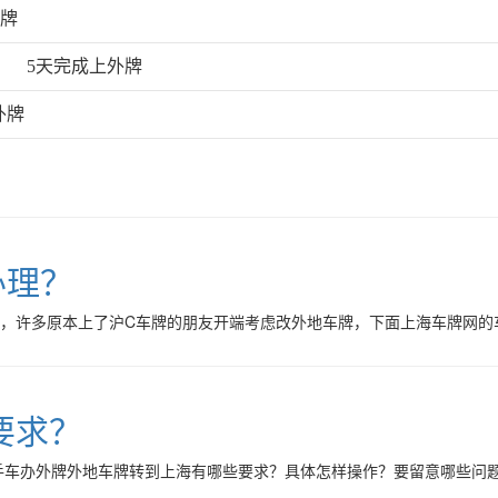
外牌
）
5天完成上外牌
外牌
办理？
许多原本上了沪C车牌的朋友开端考虑改外地车牌，下面上海车牌网的车务客服
要求？
车办外牌外地车牌转到上海有哪些要求？具体怎样操作？要留意哪些问题呢