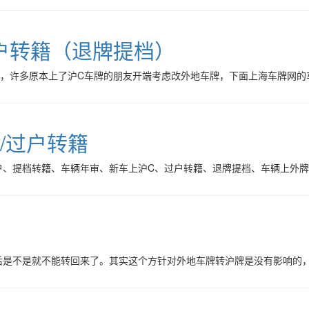
户转籍（退牌提档）
许多原本上了沪C车牌的朋友开端考虑改外地车牌，下面上海车牌网的车务客服
/过户转籍
户、提档转籍、车辆年审、新车上沪C、过户转籍、退牌提档、车辆上外
？
后是不是就不能转回来了。其实这个方针对外地车牌转沪牌是没有影响的