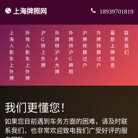
上海牌照网
18939701819
上
外
沪
外
外
沪
外
最
联
海
地
C
牌
牌
牌
牌
新
系
人
人
转
转
转
转
转
上
我
新
新
上
沪
沪
籍
籍
牌
们
车
车
外
A
C
过
过
信
上
上
牌
大
牌
户
户
息
外
外
牌
照
牌
牌
我们更懂您！
如果您目前遇到车务方面的困难，请及时联
系我们，也非常欢迎致电我们广受好评的服