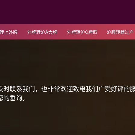
C转上外牌
外牌转沪A大牌
外牌转沪C牌照
沪牌转籍过户
！
及时联系我们，也非常欢迎致电我们广受好评的
您的垂询。