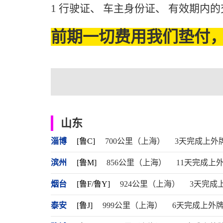
1 行驶证、 车主身份证、 有效期内
前期一切费用我们垫付，
山东
淄博
[鲁C]
700公里（上海）
3天完成上外
滨州
[鲁M]
856公里（上海）
11天完成上
烟台
[鲁F/鲁Y]
924公里（上海）
3天完成
泰安
[鲁J]
999公里（上海）
6天完成上外