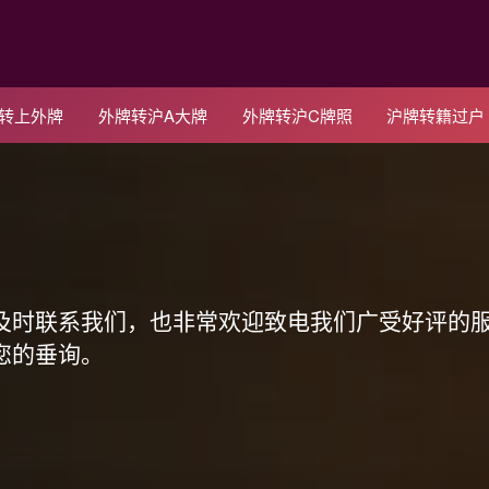
C转上外牌
外牌转沪A大牌
外牌转沪C牌照
沪牌转籍过户
！
及时联系我们，也非常欢迎致电我们广受好评的
您的垂询。