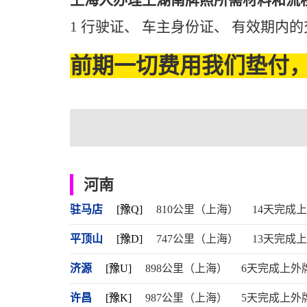
上海人办理上湖南牌照所需材料和流
1 行驶证、 车主身份证、 有效期内
前期一切费用我们垫付，
河南
驻马店
[豫Q]
810公里（上海）
14天完成
平顶山
[豫D]
747公里（上海）
13天完成
济源
[豫U]
898公里（上海）
6天完成上外
许昌
[豫K]
987公里（上海）
5天完成上外