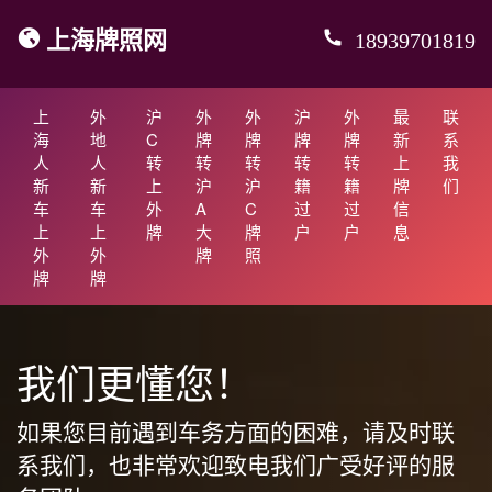
上海牌照网
18939701819
上
外
沪
外
外
沪
外
最
联
海
地
C
牌
牌
牌
牌
新
系
人
人
转
转
转
转
转
上
我
新
新
上
沪
沪
籍
籍
牌
们
车
车
外
A
C
过
过
信
上
上
牌
大
牌
户
户
息
外
外
牌
照
牌
牌
我们更懂您！
如果您目前遇到车务方面的困难，请及时联
系我们，也非常欢迎致电我们广受好评的服