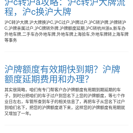
沪c转沪a攻略：沪c转沪大牌流
程，沪c换沪大牌
沪C转沪大牌,沪大牌换沪C,沪C过户,沪牌过户,沪C转沪牌,沪牌转沪
C,沪牌亲属过户,沪C牌转外牌,沪牌额度延期,沪C转杭州浙a,新车办
外地车牌,二手车办外地车牌,外地车牌上海验车,外地车牌转上海车牌
等事务
沪牌额度有效期快到期？沪牌
额度延期费用和办理？
其实很简略，咱们有专门帮客户办沪牌额度有用期到期延期的车
子，到时分把咱们的车子过户到您名下上您的沪牌额度，等七个作
业日左右，车管所查到车子的相关信息了，再把车子从您名下过户
到咱们名下，把您的沪牌额度退下来，这样您的沪牌额度有用期就
又增加了一年。