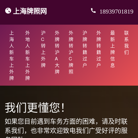
上海牌照网
18939701819
上
外
沪
外
外
沪
外
最
联
海
地
C
牌
牌
牌
牌
新
系
人
人
转
转
转
转
转
上
我
新
新
上
沪
沪
籍
籍
牌
们
车
车
外
A
C
过
过
信
上
上
牌
大
牌
户
户
息
外
外
牌
照
牌
牌
我们更懂您！
如果您目前遇到车务方面的困难，请及时联
系我们，也非常欢迎致电我们广受好评的服